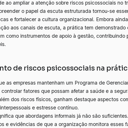
de ao ampliar a atenção sobre riscos psicossociais no t
reender o papel da escuta estruturada tornou-se essen
icas e fortalecer a cultura organizacional. Embora ainda
lação aos canais de escuta, a prática tem demonstrado
 como instrumentos de apoio à gestão, contribuindo 
is.
to de riscos psicossociais na práti
ue as empresas mantenham um Programa de Gerencia
e controlar fatores que possam afetar a saúde e a segu
 além dos riscos físicos, ganham destaque aspectos co
 interpessoais e estresse contínuo.
ignifica que abordagens informais já não são suficiente
os e evidências de que a organização monitora esses f