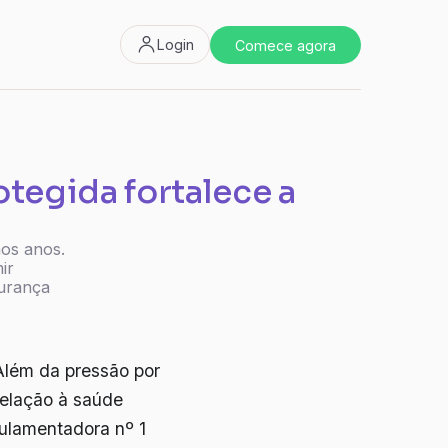
Login
Comece agora
otegida fortalece a
os anos.
ir
gurança
Além da pressão por
relação à saúde
ulamentadora nº 1