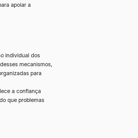
para apoiar a
o individual dos
so desses mecanismos,
 organizadas para
lece a confiança
ando que problemas