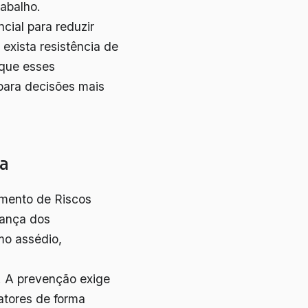
rabalho.
cial para reduzir
 exista resistência de
 que esses
para decisões mais
ca
mento de Riscos
rança dos
mo assédio,
s. A prevenção exige
atores de forma