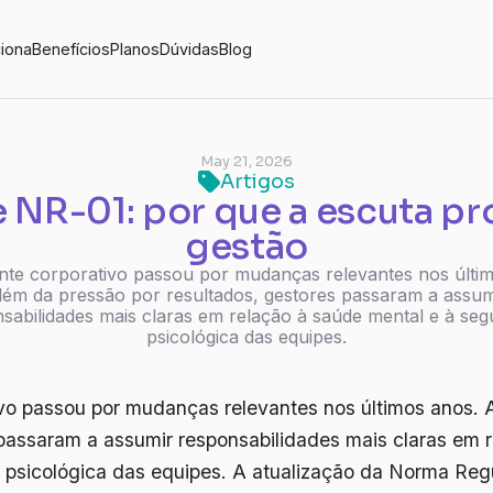
iona
Benefícios
Planos
Dúvidas
Blog
May 21, 2026
Artigos
 NR-01: por que a escuta pr
gestão
nte corporativo passou por mudanças relevantes nos últim
lém da pressão por resultados, gestores passaram a assum
sabilidades mais claras em relação à saúde mental e à se
psicológica das equipes.
vo passou por mudanças relevantes nos últimos anos. 
 passaram a assumir responsabilidades mais claras em 
 psicológica das equipes. A atualização da Norma Reg